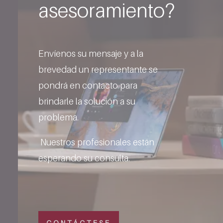
asesoramiento?
Envíenos su mensaje y a la
brevedad un representante se
pondrá en contacto para
brindarle la solución a su
problema.
Nuestros profesionales están
esperando su consulta.
CONTÁCTESE